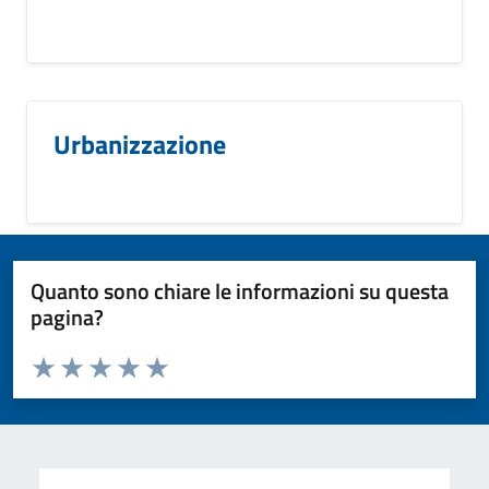
Urbanizzazione
Quanto sono chiare le informazioni su questa
pagina?
Valuta da 1 a 5 stelle la pagina
Valuta 1 stelle su 5
Valuta 2 stelle su 5
Valuta 3 stelle su 5
Valuta 4 stelle su 5
Valuta 5 stelle su 5