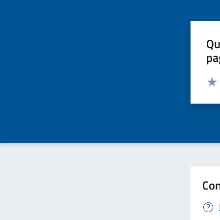
Qu
pa
Valut
Valu
Con