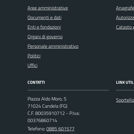
Aree amministrative
Anagrafe 
Documenti e dati
Autorizza
Enti e fondazioni
Catasto e
Organi di governo
Personale amministrativo
Politici
Uffici
CONTATTI
LINK UTIL
Piazza Aldo Moro, 5
Sportello
71024 Candela (FG)
C.F. 80035910712 - P.Iva:
00376860714
Telefono:
0885 601577